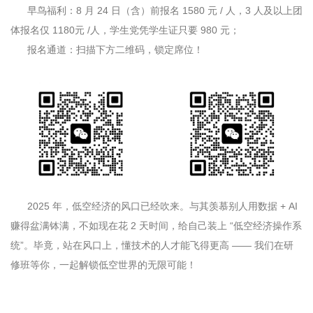
早鸟福利：
8
月
24
日（含）前报名
1580
元
/
人，
3
人及以上团
体报名仅 1180元 /人，学生党凭学生证只要
980
元；
报名通道：扫描下方二维码，锁定席位！
2025
年，低空经济的风口已经吹来。与其羡慕别人用数据
+ AI
赚得盆满钵满，不如现在花
2
天时间，给自己装上 “低空经济操作系
统”。毕竟，站在风口上，懂技术的人才能飞得更高 —— 我们在研
修班等你，一起解锁低空世界的无限可能！