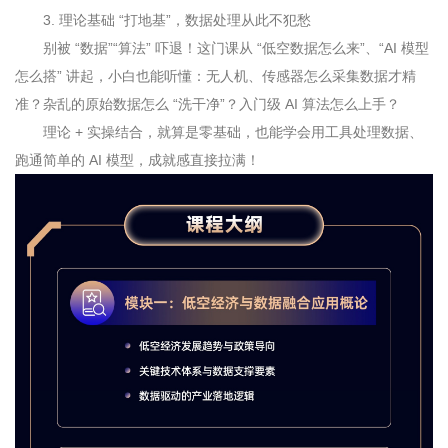
3.
理论基础 “打地基”，数据处理从此不犯愁
别被 “数据”“算法” 吓退！这门课从 “低空数据怎么来”、“
AI
模型
怎么搭” 讲起，小白也能听懂：无人机、传感器怎么采集数据才精
准？杂乱的原始数据怎么 “洗干净”？入门级 AI 算法怎么上手？
理论 + 实操结合，就算是零基础，也能学会用工具处理数据、
跑通简单的 AI 模型，成就感直接拉满！