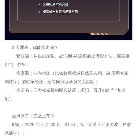
2
天课程，你能带走啥？
一套技能：从数据采集、处理到
AI
建模的全流程方法，能直接
用到工作里；
一堆资源：业内大咖（比如数据领域权威吴志刚、
AI
应用专家
周旅军）的独家经验，还有同行业学员的人脉圈；
一本证书：三大权威机构联合认证，求职、晋升都能当 “加分
项”。
重点来了：怎么上车？
时间：
2025
年
8
月
30
日
- 31
日，线上直播（不用奔波，在家
就能学）；