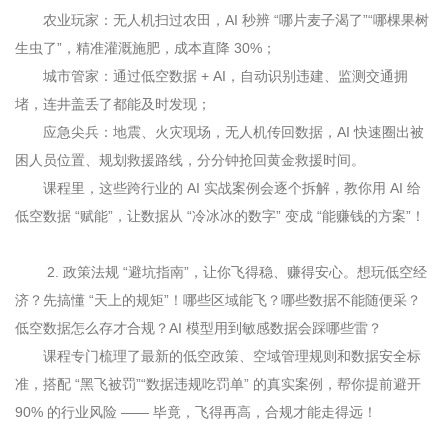
农业玩家：无人机扫过农田，AI 秒辨 “哪片麦子渴了”“哪棵果树
生虫了”，精准灌溉施肥，成本直降 30%；
城市管家：通过低空数据
+ AI
，自动识别违建、监测交通拥
堵，连井盖丢了都能及时发现；
应急尖兵：地震、火灾现场，无人机传回数据，
AI
快速圈出被
困人员位置、规划救援路线，分分钟抢回黄金救援时间。
课程里，这些跨行业的 AI 实战案例会逐个拆解，教你用 AI 给
低空数据 “赋能”，让数据从 “冷冰冰的数字” 变成 “能赚钱的方案”！
2.
政策法规 “避坑指南”，让你飞得稳、赚得安心。想玩低空经
济？先搞懂 “天上的规矩”！哪些区域能飞？哪些数据不能随便采？
低空数据怎么存才合规？AI 模型用到敏感数据会踩哪些雷？
课程专门梳理了最新的低空政策、空域管理规则和数据安全标
准，搭配 “黑飞被罚”“数据违规吃罚单” 的真实案例，帮你提前避开
90% 的行业风险 —— 毕竟，飞得再高，合规才能走得远！