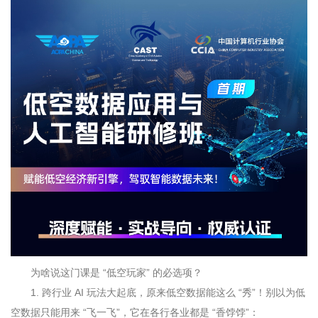
为啥说这门课是 “低空玩家” 的必选项？
1.
跨行业
AI
玩法大起底，原来低空数据能这么 “秀”！别以为低
空数据只能用来 “飞一飞”，它在各行各业都是 “香饽饽”：