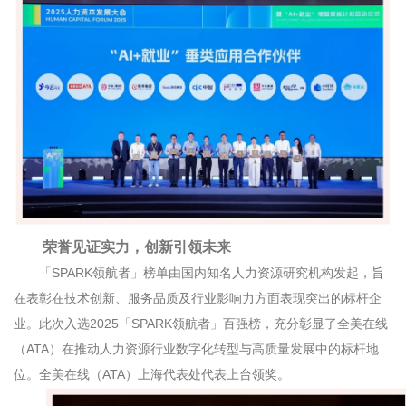
荣誉见证实力，创新引领未来
「
SPARK
领航者」榜单由国内知名人力资源研究机构发起，旨
在表彰在技术创新、服务品质及行业影响力方面表现突出的标杆企
业。此次入选
2025
「
SPARK
领航者」百强榜，充分彰显了全美在线
（
ATA
）在推动人力资源行业数字化转型与高质量发展中的标杆地
位。全美在线（
ATA
）上海代表处代表上台领奖。