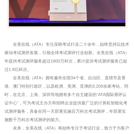
全美在线（
ATA
）专注深耕考试行业二十余年，始终坚持以技术
驱动考试测评发展，引领全球考试测评行业创新。全美在线（
ATA
）
年提供考试测评服务超过
1800
万科次，累计提供考试测评服务已超
过
1.8
亿科次。
全美在线（
ATA
）拥有遍布全国
34
个省、自治区、直辖市及香
港、澳门特别行政区，以及欧洲、美洲、亚洲的
3,200
余家考站。同
时，在北京、上海、深圳等地拥有多个自主建设的“
ATA
国际测评认
证中心”，可为考试主办方和招聘企业提供最广泛的计算机智能化考
试测评服务，具备在同一天部署实施百万科次考试测评，年部署实
施数千万科次考试测评的能力。
未来，全美在线（
ATA
）将始终专注于考试行业，致力于为客户