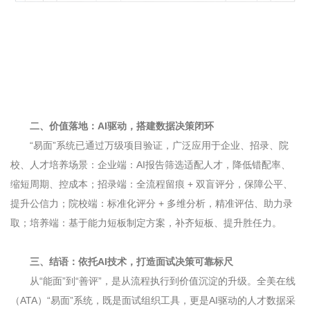
二、价值落地：
AI
驱动，搭建数据决策闭环
“易面”系统已通过万级项目验证，广泛应用于企业、招录、院
校、人才培养场景：企业端：
AI
报告筛选适配人才，降低错配率、
缩短周期、控成本；招录端：全流程留痕
+
双盲评分，保障公平、
提升公信力；院校端：标准化评分
+
多维分析，精准评估、助力录
取；培养端：基于能力短板制定方案，补齐短板、提升胜任力。
三、结语：依托
AI
技术，打造面试决策可靠标尺
从“能面”到“善评”，是从流程执行到价值沉淀的升级。全美在线
（
ATA
）“易面”系统，既是面试组织工具，更是
AI
驱动的人才数据采