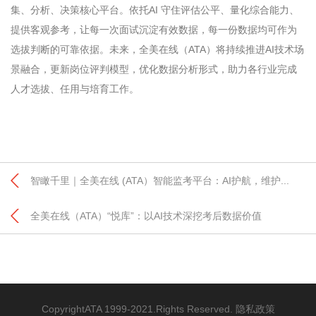
集、分析、决策核心平台。依托
AI
守住评估公平、量化综合能力、
提供客观参考，让每一次面试沉淀有效数据，每一份数据均可作为
选拔判断的可靠依据。未来，全美在线（
ATA
）将持续推进
AI
技术场
景融合，更新岗位评判模型，优化数据分析形式，助力各行业完成
人才选拔、任用与培育工作。
智瞰千里｜全美在线 (ATA）智能监考平台：AI护航，维护...
全美在线（ATA）“悦库”：以AI技术深挖考后数据价值
CopyrightATA 1999-2021.Rights Reserved.
隐私政策