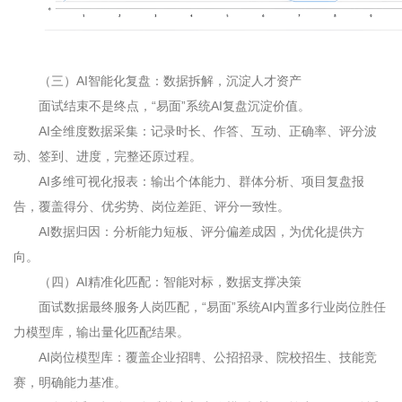
（三）
AI
智能化复盘：数据拆解，沉淀人才资产
面试结束不是终点，“易面”系统
AI
复盘沉淀价值。
AI
全维度数据采集：记录时长、作答、互动、正确率、评分波
动、签到、进度，完整还原过程。
AI
多维可视化报表：输出个体能力、群体分析、项目复盘报
告，覆盖得分、优劣势、岗位差距、评分一致性。
AI
数据归因：分析能力短板、评分偏差成因，为优化提供方
向。
（四）
AI
精准化匹配：智能对标，数据支撑决策
面试数据最终服务人岗匹配，“易面”系统
AI
内置多行业岗位胜任
力模型库，输出量化匹配结果。
AI
岗位模型库：覆盖企业招聘、公招招录、院校招生、技能竞
赛，明确能力基准。