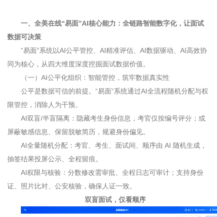
一、全美在线“易面”
AI
核心能力：全链路智能数字化，让面试
数据可决策
“易面”系统以
AI
公平管控、
AI
精准评估、
AI
数据驱动、
AI
高效协
同为核心，从四大维度深度挖掘面试数据价值。
（一）
AI
公平化组织：智能管控，筑牢数据真实性
公平是数据可信的前提。“易面”系统通过
AI
全流程随机分配与权
限管控，消除人为干预。
AI
双盲
/
半盲隔离：隐藏考生身份信息，考官仅按编号评分；或
屏蔽敏感信息、保留脱敏简历，规避身份偏见。
AI
全量随机分配：考官、考生、面试间、顺序由
AI
随机生成，
抽签结果投屏公示、全程留痕。
AI
权限与核验：分数修改需审批、全程日志可审计；支持身份
证、照片比对、公安核验，确保人证一致。
双盲面试，仅看顺序