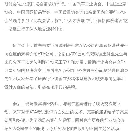
研讨会
”
在北京日坛会馆成功举行。中国汽车工业协会、中国企业家
协会、中国国际贸易学会、中国质量协会等
10
余家国内主要行业协
会的领导参加了此次会议，就“行业人才发展与行业资格体系建设”这
一话题进行了深入地交流和讨论。
研讨会上，首先由专业考试测评机构
ATA
公司副总裁赵曙秋先生
向在座的来宾介绍
ATA
公司，之后由
ATA
公司总裁助理王静亚先生与
来宾分享了以岗位测评推动员工学习和发展，帮助行业协会建立学
习型组织的解决方案，最后由
ATA
公司业务发展中心副总经理唐瑜泉
先生和大家分享了证券行业协会在资格体系建设和绩效导向型学习
设计方面的做法，引起在场来宾的共鸣。
会后，现场来宾响应热烈，与演讲嘉宾进行了现场交流与互
动。来宾对于
ATA
考试测评方面先进的技术、完善的服务给予了高度
认可和好评。为了满足来宾们的需要，同时也向更多的行业协会介
绍
ATA
公司专业的服务，今后
ATA
还将陆续组织不同主题的活动。