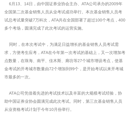
6
月
13
、
14
日，由中国证券业协会主办、
ATA
公司承办的
2009
年
全国第二次基金销售人员从业考试成功举行。本次基金销售人员考
试总考试量突破
7
万科次，
ATA
共在全国部署了超过
100
个考点，
400
多个考场，圆满完成了此次考试的运营实施。
同时，在本次考试中，为满足日益增长的基金销售人员考试需
求，方便考生应考，
ATA
在今年第一次考试的基础上，又一次增加考
点数量，在珠海、南平、佳木斯、廊坊等
27
个城市增设考点，使基
金考试的开考城市数量由
72
个增加到
99
个，是开始考试以来开考城
市最多的一次。
ATA
公司凭借着先进的考试技术以及丰富的大规模考试经验，协
助中国证券业协会圆满完成此次考试。同时，第三次基金销售人员
从业资格考试计划于今年
10
月份举行。