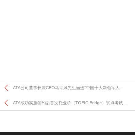
ATA公司董事长兼CEO马肖风先生当选“中国十大新领军人...
ATA成功实施签约后首次托业桥（TOEIC Bridge）试点考试...