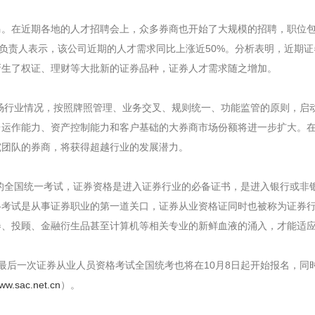
。在近期各地的人才招聘会上，众多券商也开始了大规模的招聘，职位包
司负责人表示，该公司近期的人才需求同比上涨近50%。分析表明，近期
新生了权证、理财等大批新的证券品种，证券人才需求随之增加。
业情况，按照牌照管理、业务交叉、规则统一、功能监管的原则，启动
台运作能力、资产控制能力和客户基础的大券商市场份额将进一步扩大。
究团队的券商，将获得超越行业的发展潜力。
国统一考试，证券资格是进入证券行业的必备证书，是进入银行或非银
格考试是从事证券职业的第一道关口，证券从业资格证同时也被称为证券
券、投顾、金融衍生品甚至计算机等相关专业的新鲜血液的涌入，才能适
后一次证券从业人员资格考试全国统考也将在10月8日起开始报名，同时
ww.sac.net.cn
）。