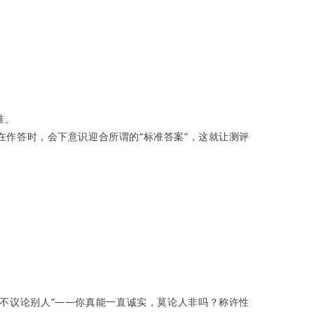
准。
在作答时，会下意识迎合所谓的“标准答案”，这就让测评
从不议论别人”——你真能一直诚实，莫论人非吗？称许性