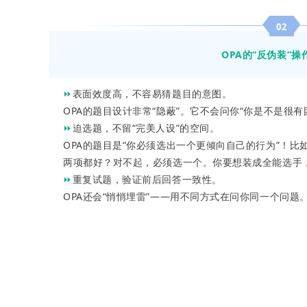
02
OPA的“反伪装”操
⏩
表面效度高，不容易猜题目的意图。
OPA的题目设计非常“隐蔽”。它不会问你“你是不是
⏩
迫选题，不留“完美人设”的空间。
OPA的题目是“你必须选出一个更倾向自己的行为”！比
两项都好？对不起，必须选一个。你要想装成全能选手
⏩
重复试题，验证前后回答一致性。
OPA还会“悄悄埋雷”——用不同方式在问你同一个问
_