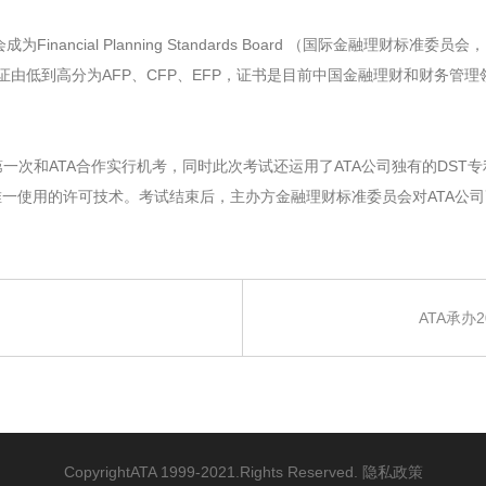
ancial Planning Standards Board （国际金融理财标准委
认证由低到高分为AFP、CFP、EFP，证书是目前中国金融理财和财务
次和ATA合作实行机考，同时此次考试还运用了ATA公司独有的DST专
一使用的许可技术。考试结束后，主办方金融理财标准委员会对ATA公
ATA承办
CopyrightATA 1999-2021.Rights Reserved.
隐私政策